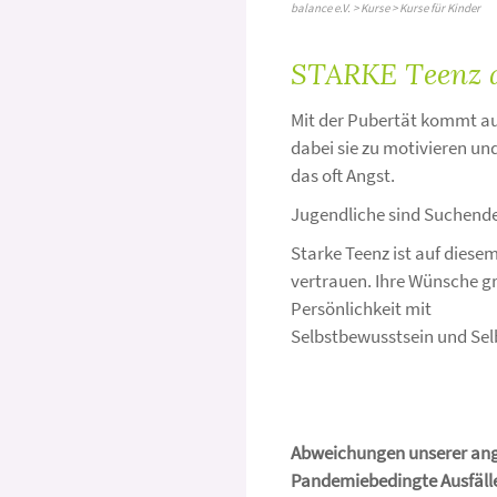
balance e.V.
>
Kurse
> Kurse für Kinder
STARKE Teenz a
Mit der Pubertät kommt auc
dabei sie zu motivieren un
das oft Angst.
Jugendliche sind Suchende,
Starke Teenz ist auf diese
vertrauen. Ihre Wünsche gr
Persönlichkeit mit
Selbstbewusstsein und Sel
Abweichungen unserer ange
Pandemiebedingte Ausfälle