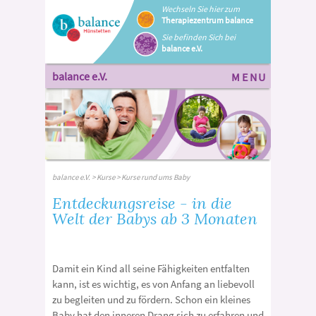
Wechseln Sie hier zum
Therapiezentrum balance
Sie befinden Sich bei
balance e.V.
balance e.V.
MENU
balance e.V.
>
Kurse
> Kurse rund ums Baby
Entdeckungsreise - in die
Welt der Babys ab 3 Monaten
Damit ein Kind all seine Fähigkeiten entfalten
kann, ist es wichtig, es von Anfang an liebevoll
zu begleiten und zu fördern. Schon ein kleines
Baby hat den inneren Drang sich zu erfahren und