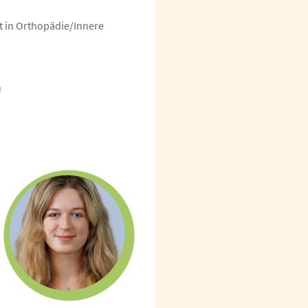
t in Orthopädie/Innere
n