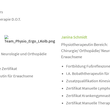
rs
erapie D.O.T.
Janina Schmidt
Physiotherapeutin Bereich:
Chirurgie/ Orthopädie/ Neur
, Neurologie und Orthopädie
Erwachsene
Fortbildung Fußreflexzo
Zertifikat
I.A. Bobaththerapeutin fü
eutin für Erwachsene
Zusatzqualifikation Kinesi
Zertifikat Manuelle Lymph
Zertifikat Krankengymnast
Zertifikat Manuelle Therap