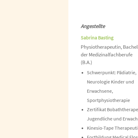
Angestellte
Sabrina Basting
Physiotherapeutin, Bachel
der Medizinalfachberufe
(B.A.)
Schwerpunkt: Pädiatrie,
Neurologie Kinder und
Erwachsene,
Sportphysiotherapie
Zertifikat Bobaththerape
Jugendliche und Erwac
Kinesio-Tape Therapeut
Fortbildung Medical Flo