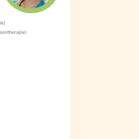
ie)
nsontherapie)