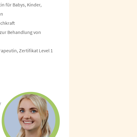
in für Babys, Kinder,
en
achkraft
 zur Behandlung von
apeutin, Zertifikat Level 1
r