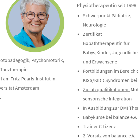
Physiotherapeutin seit 1998
Schwerpunkt Pädiatrie,
Neurologie
Zertifikat
Bobaththerapeutin für
Babys,Kinder, Jugendlich
Motopädagogik, Psychomotorik,
und Erwachsene
 Tanztherapie.
Fortbildungen im Bereich
 am Fritz-Pearls-Institut in
KISS/KIDD Syndromen bei
versität Amsterdam
Zusatzqualifikationen:
Mot
.
sensorische Integration
In Ausbildung zur DMI Ther
Babykurse bei balance e.V.
Trainer C Lizenz
2. Vorsitz von balance e.V.