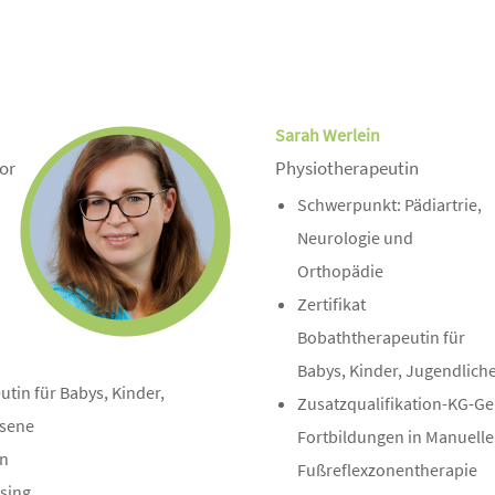
Sarah Werlein
or
Physiotherapeutin
Schwerpunkt: Pädiartrie,
Neurologie und
Orthopädie
Zertifikat
Bobaththerapeutin für
Babys, Kinder, Jugendlic
utin für Babys, Kinder,
Zusatzqualifikation-KG-Ger
hsene
Fortbildungen in Manuelle
in
Fußreflexzonentherapie
ssing