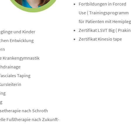
Fortbildungen in Forced
Use ( Trainingsprogramm
für Patienten mit Hemipleg
Zertifikat LSVT Big ( Praki
glinge und Kinder
Zertifikat Kinesio tape
ichen Entwicklung
ern
zte Krankengymnastik
phdrainage
fasciales Taping
ursleiterin
ing
ng
setherapie nach Schroth
lle Fußtherapie nach Zukunft-