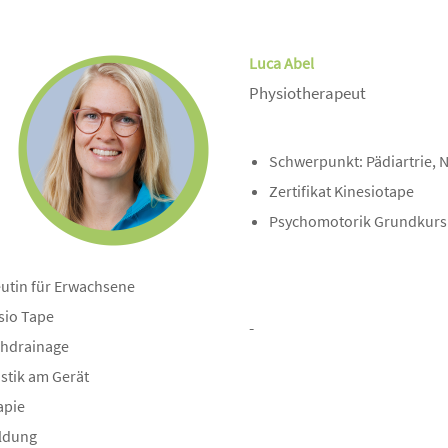
Luca Abel
in
Physiotherapeut
Schwerpunkt: Pädiartrie, 
Zertifikat Kinesiotape
Psychomotorik Grundkurs
eutin für Erwachsene
sio Tape
-
phdrainage
stik am Gerät
apie
ldung