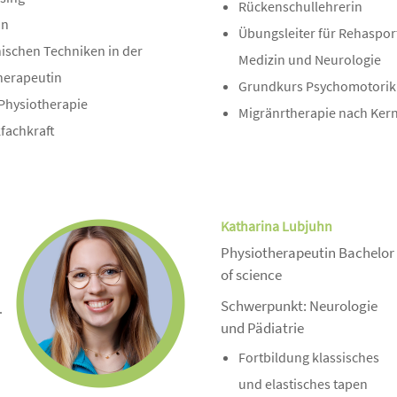
Rückenschullehrerin
in
Übungsleiter für Rehaspor
hischen Techniken in der
Medizin und Neurologie
therapeutin
Grundkurs Psychomotorik
 Physiotherapie
Migränrtherapie nach Ker
fachkraft
Katharina Lubjuhn
Physiotherapeutin Bachelor
of science
Schwerpunkt: Neurologie
.
und Pädiatrie
Fortbildung klassisches
und elastisches tapen