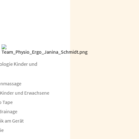
ologie Kinder und
nenmassage
r Kinder und Erwachsene
o Tape
drainage
ik am Gerät
ie