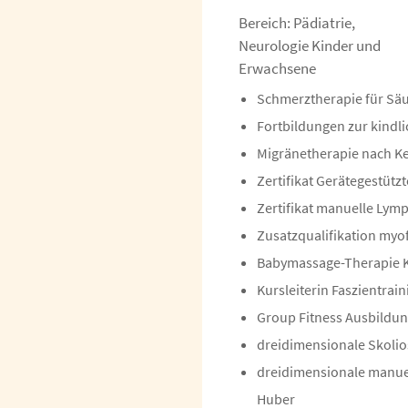
Bereich: Pädiatrie,
Neurologie Kinder und
Erwachsene
Schmerztherapie für Säu
Fortbildungen zur kindl
Migränetherapie nach K
Zertifikat Gerätegestüt
Zertifikat manuelle Lym
Zusatzqualifikation myo
Babymassage-Therapie K
Kursleiterin Faszientrain
Group Fitness Ausbildu
dreidimensionale Skolio
dreidimensionale manue
Huber