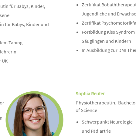
Zertifikat Bobaththerapeut
utin für Babys, Kinder,
Jugendliche und Erwachs
hsene
Zertifikat Psychomotorikf
tin für Babys, Kinder und
Fortbildung Kiss Syndrom
Säuglingen und Kindern
alem Taping
In Ausbildung zur DMI Ther
llehrerin
r UK
Sophia Reuter
or
Physiotherapeutin, Bachelo
of Science
in
Schwerpunkt Neurologie
und Pädiartrie