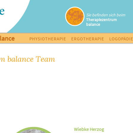
Sie befinden sich beim
Therapiezentrum
balance
lance
PHYSIOTHERAPIE
ERGOTHERAPIE
LOGOPÄDI
m balance Team
Wiebke Herzog